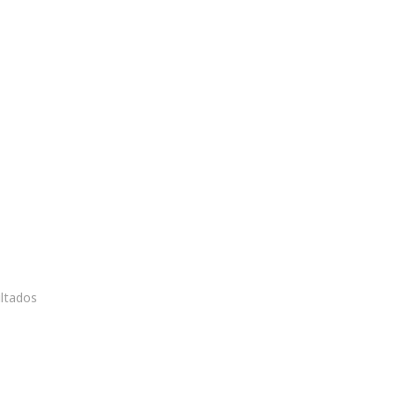
Añadir al carrito
Magneto Therapy
€
1.995,00
ltados