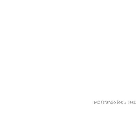
Añadir al carrito
Fisiocare TENS
Añadir al carrito
€
695,00
ón Láser Lumbar Abdominal
00
Mostrando los 3 resu