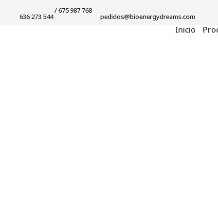
/ 675 987 768
636 273 544
pedidos@bioenergydreams.com
Inicio
Pro