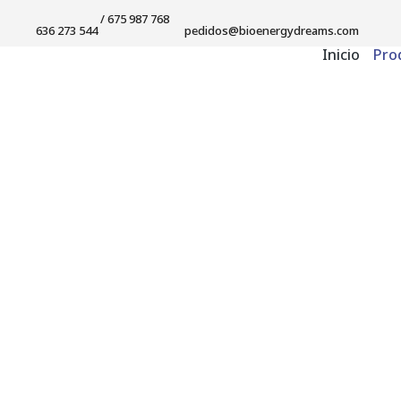
/ 675 987 768
636 273 544
pedidos@bioenergydreams.com
Inicio
Pro