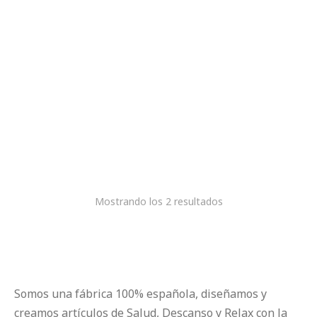
Almohada Super
Almohada ADAPTA 3.0
turmalina
CONFIGURABLE
€
179,00
€
169,00
Mostrando los 2 resultados
Somos una fábrica 100% española, diseñamos y
creamos artículos de Salud, Descanso y Relax con la