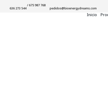
/ 675 987 768
636 273 544
pedidos@bioenergydreams.com
Inicio
Pro