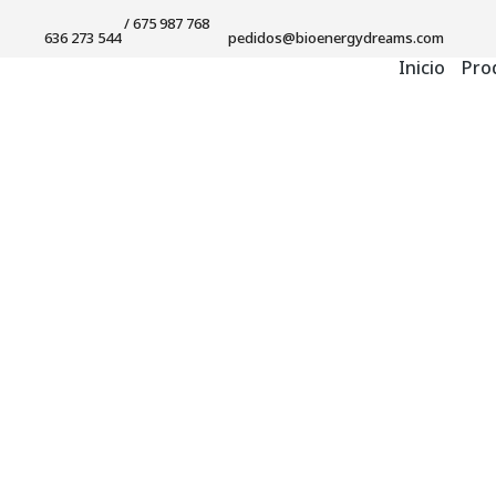
/ 675 987 768
636 273 544
pedidos@bioenergydreams.com
Inicio
Pro