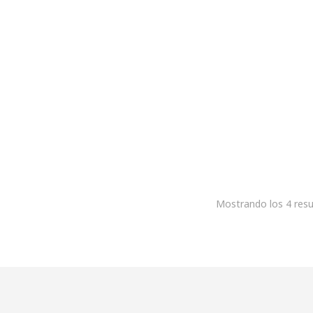
ccionar opciones
n Viscoelástico ERGOSENS
–
€
1.194,00
Mostrando los 4 resu