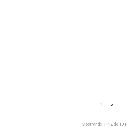
Asiento de masaje int
€
999,00
Sillón de masaje levanta ZERO
€
2.290,00
1
2
→
Mostrando 1–12 de 13 r