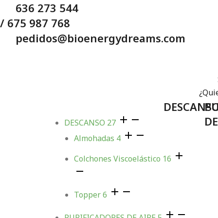
636 273 544
/ 675 987 768
pedidos@bioenergydreams.com
¿Quie
DESCANS
PU
DE
DESCANSO
27
Almohadas
4
Colchones Viscoelástico
16
Topper
6
PURIFICADORES DE AIRE
5