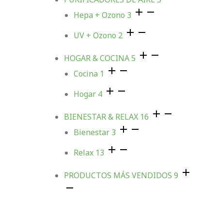
Hepa + Ozono
3
UV + Ozono
2
HOGAR & COCINA
5
Cocina
1
Hogar
4
BIENESTAR & RELAX
16
Bienestar
3
Relax
13
PRODUCTOS MÁS VENDIDOS
9