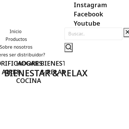
Instagram
Facebook
Youtube
Inicio
Productos
Sobre nosotros
res ser distribuidor?
O
RIFICADORES
HOGAR
BIENESTAR
BIENESTAR & RELAX
 AIRE
&
& RELAX
COCINA