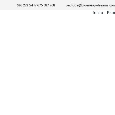
636 273 544
/ 675 987 768
pedidos@bioenergydreams.co
Inicio
Pro