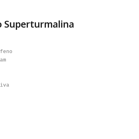
o Superturmalina
feno

am

iva
